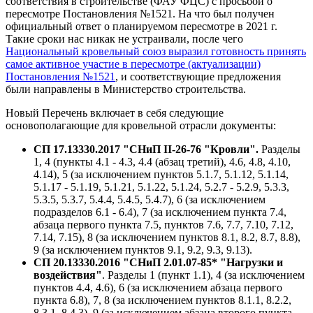
соответствия в строительстве (ФАУ ФЦС) с просьбой о
пересмотре Постановления №1521. На что был получен
официальный ответ о планируемом пересмотре в 2021 г.
Такие сроки нас никак не устраивали, после чего
Национальный кровельный союз выразил готовность принять
самое активное участие в пересмотре (актуализации)
Постановления №1521
, и соответствующие предложения
были направлены в Министерство строительства.
Новый Перечень включает в себя следующие
основополагающие для кровельной отрасли документы:
СП 17.13330.2017 "СНиП II-26-76 "Кровли".
Разделы
1, 4 (пункты 4.1 - 4.3, 4.4 (абзац третий), 4.6, 4.8, 4.10,
4.14), 5 (за исключением пунктов 5.1.7, 5.1.12, 5.1.14,
5.1.17 - 5.1.19, 5.1.21, 5.1.22, 5.1.24, 5.2.7 - 5.2.9, 5.3.3,
5.3.5, 5.3.7, 5.4.4, 5.4.5, 5.4.7), 6 (за исключением
подразделов 6.1 - 6.4), 7 (за исключением пункта 7.4,
абзаца первого пункта 7.5, пунктов 7.6, 7.7, 7.10, 7.12,
7.14, 7.15), 8 (за исключением пунктов 8.1, 8.2, 8.7, 8.8),
9 (за исключением пунктов 9.1, 9.2, 9.3, 9.13).
СП 20.13330.2016 "СНиП 2.01.07-85* "Нагрузки и
воздействия"
. Разделы 1 (пункт 1.1), 4 (за исключением
пунктов 4.4, 4.6), 6 (за исключением абзаца первого
пункта 6.8), 7, 8 (за исключением пунктов 8.1.1, 8.2.2,
8.3.1, 8.4.3), 9 (за исключением абзаца второго пункта