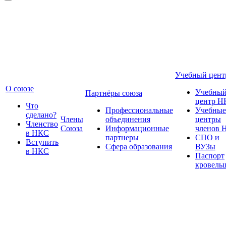
Учебный цент
О союзе
Учебны
Партнёры союза
центр Н
Что
Профессиональные
Учебные
сделано?
Члены
объединения
центры
Членство
Союза
Информационные
членов 
в НКС
партнеры
СПО и
Вступить
Сфера образования
ВУЗы
в НКС
Паспорт
кровель