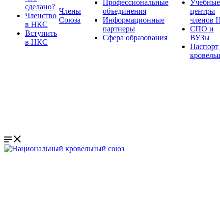
Профессиональные
Учебные
сделано?
Члены
объединения
центры
Членство
Союза
Информационные
членов 
в НКС
партнеры
СПО и
Вступить
Сфера образования
ВУЗы
в НКС
Паспорт
кровель