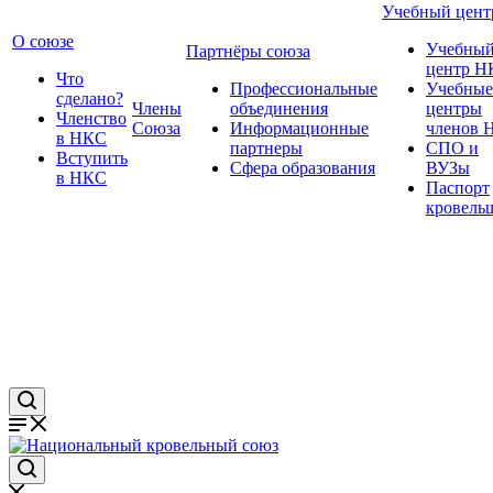
Учебный цент
О союзе
Учебны
Партнёры союза
центр Н
Что
Профессиональные
Учебные
сделано?
Члены
объединения
центры
Членство
Союза
Информационные
членов 
в НКС
партнеры
СПО и
Вступить
Сфера образования
ВУЗы
в НКС
Паспорт
кровель