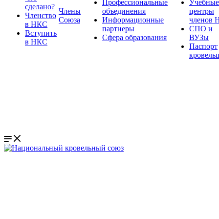
Профессиональные
Учебные
сделано?
Члены
объединения
центры
Членство
Союза
Информационные
членов 
в НКС
партнеры
СПО и
Вступить
Сфера образования
ВУЗы
в НКС
Паспорт
кровель