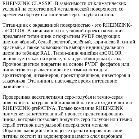
RHEINZINK-CLASSIC. В зависимости от климатических
условий на естественной металлической поверхности со
временем образуется типичная серо-голубая патина.
Титан-цинк с окрашенной поверхностью - это RHEINZINK-
artCOLOR. В зависимости от условий проекта компания
предлагает титан-цинк с покрытием PVDF следующих
цветов: чёрный, белый, золотой, зелёный, коричневый, синий,
красный, а также возможность выбора индивидуального
цвета по таблице RAL. Титан-цинк линейки artCOLOR
используется как на кровле, так и для облицовки фасада.
Прочное цветное покрытие на основе PVDF, фосфатов или
пигментов открывает широкие возможности для
архитекторов, дизайнеров, проектировщиков, инвесторов и
заказчиков. Эта линия в настоящее время интенсивно
развивается.
Проверенная десятилетиями серо-голубая и темно-серая
поверхность натуральной цинковой патины входит в линию
RHEINZINK-prePATINA. Только компания RHEINZINK
применяет запатентованный процесс препатинирования
цинка, который позволяет получить серо-голубой или тёмно-
серый оттенок натуральной поверхности металла.
Образовывающийся в процессе препатинирования слой
патины состоит из водонепроницаемого слоя карбоната