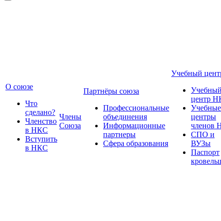
Учебный цент
О союзе
Учебны
Партнёры союза
центр Н
Что
Профессиональные
Учебные
сделано?
Члены
объединения
центры
Членство
Союза
Информационные
членов 
в НКС
партнеры
СПО и
Вступить
Сфера образования
ВУЗы
в НКС
Паспорт
кровель