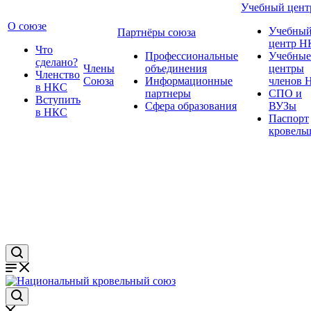
Учебный цент
О союзе
Учебны
Партнёры союза
центр Н
Что
Профессиональные
Учебные
сделано?
Члены
объединения
центры
Членство
Союза
Информационные
членов 
в НКС
партнеры
СПО и
Вступить
Сфера образования
ВУЗы
в НКС
Паспорт
кровель