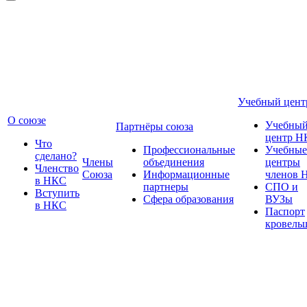
Учебный цент
О союзе
Учебны
Партнёры союза
центр Н
Что
Профессиональные
Учебные
сделано?
Члены
объединения
центры
Членство
Союза
Информационные
членов 
в НКС
партнеры
СПО и
Вступить
Сфера образования
ВУЗы
в НКС
Паспорт
кровель