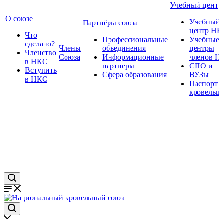
Учебный цент
О союзе
Учебны
Партнёры союза
центр Н
Что
Профессиональные
Учебные
сделано?
Члены
объединения
центры
Членство
Союза
Информационные
членов 
в НКС
партнеры
СПО и
Вступить
Сфера образования
ВУЗы
в НКС
Паспорт
кровель