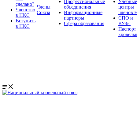
Профессиональные
Учебные
сделано?
Члены
объединения
центры
Членство
Союза
Информационные
членов 
в НКС
партнеры
СПО и
Вступить
Сфера образования
ВУЗы
в НКС
Паспорт
кровель