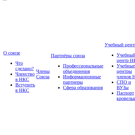
Учебный цент
О союзе
Учебны
Партнёры союза
центр Н
Что
Профессиональные
Учебные
сделано?
Члены
объединения
центры
Членство
Союза
Информационные
членов 
в НКС
партнеры
СПО и
Вступить
Сфера образования
ВУЗы
в НКС
Паспорт
кровель