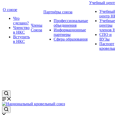
Учебный цент
О союзе
Учебны
Партнёры союза
центр Н
Что
Профессиональные
Учебные
сделано?
Члены
объединения
центры
Членство
Союза
Информационные
членов 
в НКС
партнеры
СПО и
Вступить
Сфера образования
ВУЗы
в НКС
Паспорт
кровель