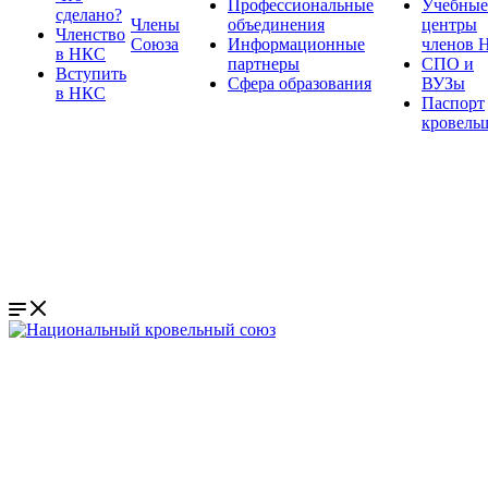
Профессиональные
Учебные
сделано?
Члены
объединения
центры
Членство
Союза
Информационные
членов 
в НКС
партнеры
СПО и
Вступить
Сфера образования
ВУЗы
в НКС
Паспорт
кровель