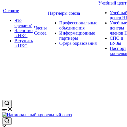
Учебный цент
О союзе
Учебны
Партнёры союза
центр Н
Что
Профессиональные
Учебные
сделано?
Члены
объединения
центры
Членство
Союза
Информационные
членов 
в НКС
партнеры
СПО и
Вступить
Сфера образования
ВУЗы
в НКС
Паспорт
кровель