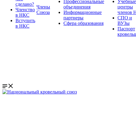
Профессиональные
Учебные
сделано?
Члены
объединения
центры
Членство
Союза
Информационные
членов 
в НКС
партнеры
СПО и
Вступить
Сфера образования
ВУЗы
в НКС
Паспорт
кровель