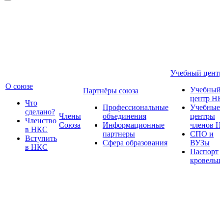
Учебный цент
О союзе
Учебны
Партнёры союза
центр Н
Что
Профессиональные
Учебные
сделано?
Члены
объединения
центры
Членство
Союза
Информационные
членов 
в НКС
партнеры
СПО и
Вступить
Сфера образования
ВУЗы
в НКС
Паспорт
кровель