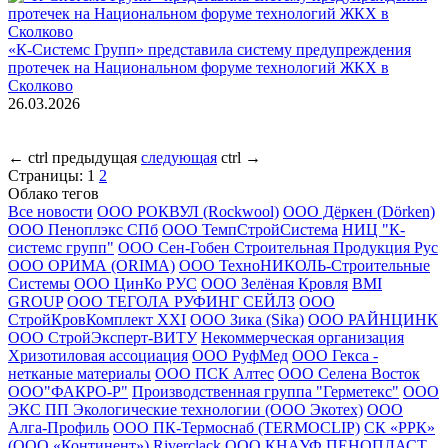
«К-Системс Групп» представила систему предупреждения
протечек на Национальном форуме технологий ЖКХ в
Сколково
26.03.2026
←
ctrl
предыдущая
следующая
ctrl
→
Страницы:
1
2
Облако тегов
Все новости
ООО РОКВУЛ (Rockwool)
ООО Дёркен (Dörken)
ООО Пеноплэкс СПб
ООО ТемпСтройСистема
НИЦ "К-
системс групп"
ООО Сен-Гобен Строительная Продукция Рус
ООО ОРИМА (ORIMA)
ООО ТехноНИКОЛЬ-Строительные
Системы
ООО ЦинКо РУС
ООО Зелёная Кровля
BMI
GROUP
ООО ТЕГОЛА РУФИНГ СЕЙЛЗ
ООО
СтройКровКомплект XXI
ООО Зика (Sika)
ООО РАЙНЦИНК
ООО СтройЭксперт-ВИТУ
Некоммерческая организация
Хризотиловая ассоциация
ООО РуфМед
ООО Гекса -
нетканые материалы
ООО ПСК Алтес
ООО Селена Восток
ООО"ФАКРО-Р"
Производственная группа "Герметекс"
ООО
ЭКС ПП Экологические технологии (ООО Экотех)
ООО
Алга-Профиль
ООО ПК-Термоснаб (TERMOCLIP)
СК «РРК»
(ООО «Континент»)
Riverclack
ООО КНАУФ ПЕНОПЛАСТ