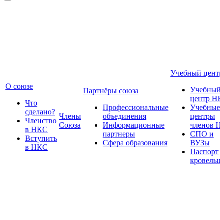
Учебный цент
О союзе
Учебны
Партнёры союза
центр Н
Что
Профессиональные
Учебные
сделано?
Члены
объединения
центры
Членство
Союза
Информационные
членов 
в НКС
партнеры
СПО и
Вступить
Сфера образования
ВУЗы
в НКС
Паспорт
кровель