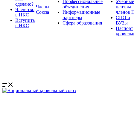
Профессиональные
Учебные
сделано?
Члены
объединения
центры
Членство
Союза
Информационные
членов 
в НКС
партнеры
СПО и
Вступить
Сфера образования
ВУЗы
в НКС
Паспорт
кровель