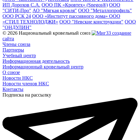
ИП Дорохов С.А.
ООО ПК «Кровтех» (Snegos®)
ООО
"СИТИ-Про"
АО "Мягкая кровля"
ООО "Металлопрофиль"
ООО РСК 24
ООО «Институт пассивного дома»
ООО
«СТИЛ ТЕХНОЛОДЖИ»
ООО "Невские конструкции"
ООО
"ОНДУЛИН"
© 2026 Национальный кровельный союз
создание
сайта
Члены союза
Партнеры
Учебный центр
Информационная деятельность
Информационный кровельный центр
О союзе
Новости НКС
Новости членов НКС
Контакты
Подписка на рассылку