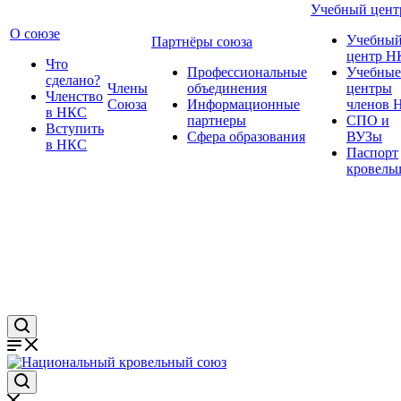
Учебный цент
О союзе
Учебны
Партнёры союза
центр Н
Что
Профессиональные
Учебные
сделано?
Члены
объединения
центры
Членство
Союза
Информационные
членов 
в НКС
партнеры
СПО и
Вступить
Сфера образования
ВУЗы
в НКС
Паспорт
кровель