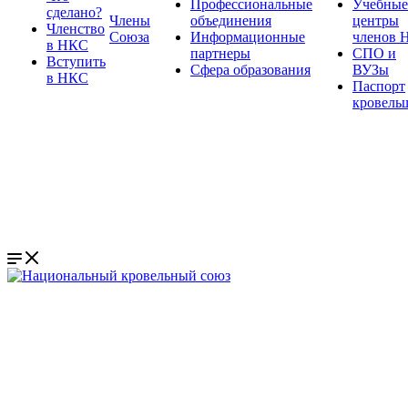
Профессиональные
Учебные
сделано?
Члены
объединения
центры
Членство
Союза
Информационные
членов 
в НКС
партнеры
СПО и
Вступить
Сфера образования
ВУЗы
в НКС
Паспорт
кровель