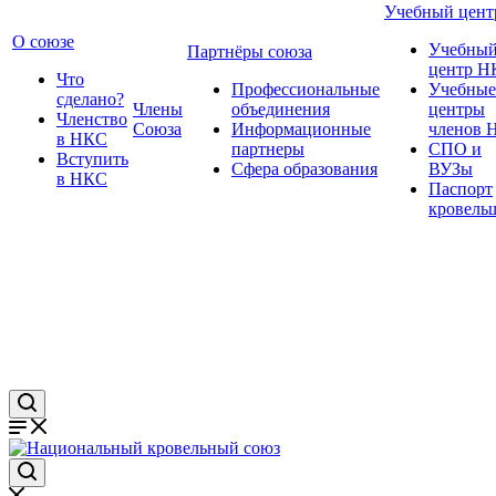
Учебный цент
О союзе
Учебны
Партнёры союза
центр Н
Что
Профессиональные
Учебные
сделано?
Члены
объединения
центры
Членство
Союза
Информационные
членов 
в НКС
партнеры
СПО и
Вступить
Сфера образования
ВУЗы
в НКС
Паспорт
кровель