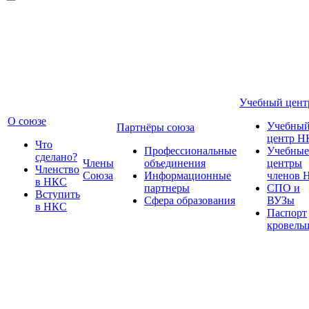
Учебный цент
О союзе
Учебны
Партнёры союза
центр Н
Что
Профессиональные
Учебные
сделано?
Члены
объединения
центры
Членство
Союза
Информационные
членов 
в НКС
партнеры
СПО и
Вступить
Сфера образования
ВУЗы
в НКС
Паспорт
кровель