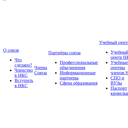
Учебный цент
О союзе
Учебны
Партнёры союза
центр Н
Что
Профессиональные
Учебные
сделано?
Члены
объединения
центры
Членство
Союза
Информационные
членов 
в НКС
партнеры
СПО и
Вступить
Сфера образования
ВУЗы
в НКС
Паспорт
кровель