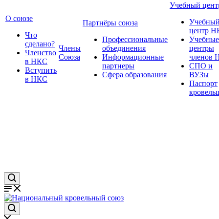
Учебный цент
О союзе
Учебны
Партнёры союза
центр Н
Что
Профессиональные
Учебные
сделано?
Члены
объединения
центры
Членство
Союза
Информационные
членов 
в НКС
партнеры
СПО и
Вступить
Сфера образования
ВУЗы
в НКС
Паспорт
кровель