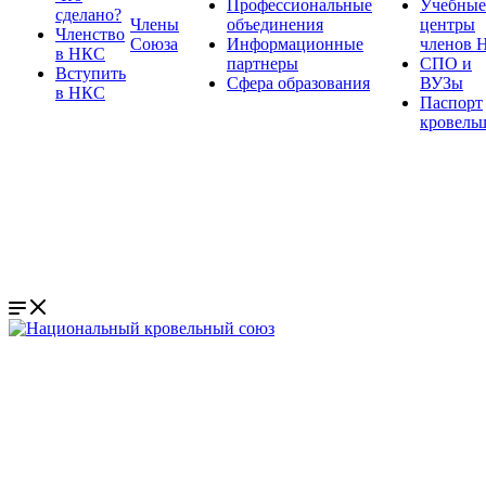
Профессиональные
Учебные
сделано?
Члены
объединения
центры
Членство
Союза
Информационные
членов 
в НКС
партнеры
СПО и
Вступить
Сфера образования
ВУЗы
в НКС
Паспорт
кровель