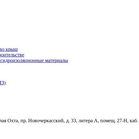
тво крыш
роительстве
и гидроизоляционные материалы
ИЗ)
ая Охта, пр. Новочеркасский, д. 33, литера А, помещ. 27-Н, каб.