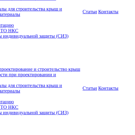
алы для строительства крыш и
Статьи
Контакты
материалы
атацию
 СТО НКС
ы индивидуальной защиты (СИЗ)
проектирование и строительство крыш
ости при проектировании и
алы для строительства крыш и
Статьи
Контакты
материалы
атацию
 СТО НКС
ы индивидуальной защиты (СИЗ)