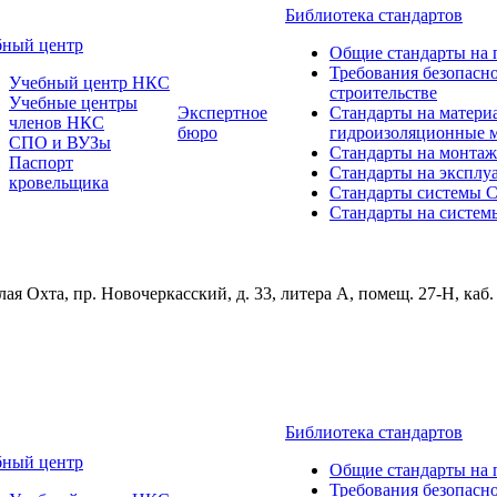
Библиотека стандартов
бный центр
Общие стандарты на 
Требования безопасн
Учебный центр НКС
строительстве
Учебные центры
Экспертное
Стандарты на матери
членов НКС
бюро
гидроизоляционные 
СПО и ВУЗы
Стандарты на монтаж
Паспорт
Стандарты на эксплу
кровельщика
Стандарты системы
Стандарты на систем
ая Охта, пр. Новочеркасский, д. 33, литера А, помещ. 27-Н, каб.
Библиотека стандартов
бный центр
Общие стандарты на 
Требования безопасн