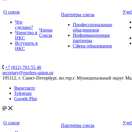
О союзе
Уче
Партнёры союза
Что
Профессиональные
сделано?
Члены
объединения
Членство в
Союза
Информационные
НКС
партнеры
Вступить в
Сфера образования
НКС
+7 (812) 703 55 46
secretary@roofers-union.ru
195112, г. Санкт-Петербург, вн.тер.г. Муниципальный округ Мал
Вконтакте
Telegram
Google Plus
О союзе
Уче
Партнёры союза