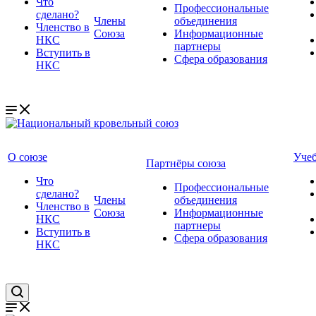
Что
Профессиональные
сделано?
Члены
объединения
Членство в
Союза
Информационные
НКС
партнеры
Вступить в
Сфера образования
НКС
О союзе
Уче
Партнёры союза
Что
Профессиональные
сделано?
Члены
объединения
Членство в
Союза
Информационные
НКС
партнеры
Вступить в
Сфера образования
НКС