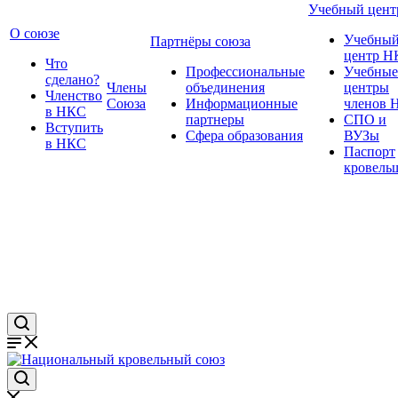
Учебный цент
О союзе
Учебны
Партнёры союза
центр Н
Что
Профессиональные
Учебные
сделано?
Члены
объединения
центры
Членство
Союза
Информационные
членов 
в НКС
партнеры
СПО и
Вступить
Сфера образования
ВУЗы
в НКС
Паспорт
кровель