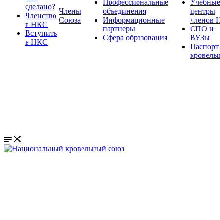
Профессиональные
Учебные
сделано?
Члены
объединения
центры
Членство
Союза
Информационные
членов 
в НКС
партнеры
СПО и
Вступить
Сфера образования
ВУЗы
в НКС
Паспорт
кровель