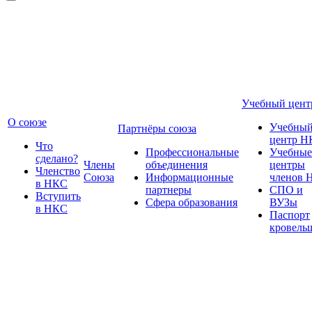
Учебный цент
О союзе
Учебны
Партнёры союза
центр Н
Что
Профессиональные
Учебные
сделано?
Члены
объединения
центры
Членство
Союза
Информационные
членов 
в НКС
партнеры
СПО и
Вступить
Сфера образования
ВУЗы
в НКС
Паспорт
кровель