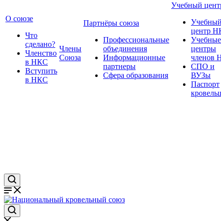
Учебный цент
О союзе
Учебны
Партнёры союза
центр Н
Что
Профессиональные
Учебные
сделано?
Члены
объединения
центры
Членство
Союза
Информационные
членов 
в НКС
партнеры
СПО и
Вступить
Сфера образования
ВУЗы
в НКС
Паспорт
кровель