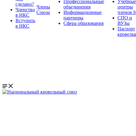
Профессиональные
Учебные
сделано?
Члены
объединения
центры
Членство
Союза
Информационные
членов 
в НКС
партнеры
СПО и
Вступить
Сфера образования
ВУЗы
в НКС
Паспорт
кровель