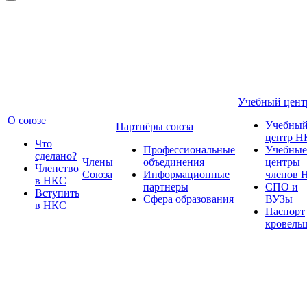
Учебный цент
О союзе
Учебны
Партнёры союза
центр Н
Что
Профессиональные
Учебные
сделано?
Члены
объединения
центры
Членство
Союза
Информационные
членов 
в НКС
партнеры
СПО и
Вступить
Сфера образования
ВУЗы
в НКС
Паспорт
кровель