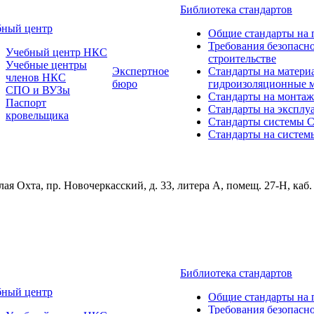
Библиотека стандартов
бный центр
Общие стандарты на 
Требования безопасн
Учебный центр НКС
строительстве
Учебные центры
Экспертное
Стандарты на матери
членов НКС
бюро
гидроизоляционные 
СПО и ВУЗы
Стандарты на монтаж
Паспорт
Стандарты на эксплу
кровельщика
Стандарты системы
Стандарты на систем
ая Охта, пр. Новочеркасский, д. 33, литера А, помещ. 27-Н, каб.
Библиотека стандартов
бный центр
Общие стандарты на 
Требования безопасн