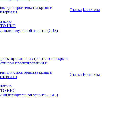
алы для строительства крыш и
Статьи
Контакты
материалы
атацию
 СТО НКС
ы индивидуальной защиты (СИЗ)
проектирование и строительство крыш
ости при проектировании и
алы для строительства крыш и
Статьи
Контакты
материалы
атацию
 СТО НКС
ы индивидуальной защиты (СИЗ)