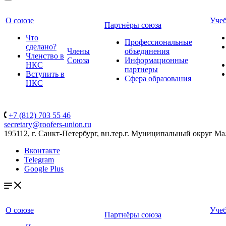
О союзе
Уче
Партнёры союза
Что
Профессиональные
сделано?
Члены
объединения
Членство в
Союза
Информационные
НКС
партнеры
Вступить в
Сфера образования
НКС
+7 (812) 703 55 46
secretary@roofers-union.ru
195112, г. Санкт-Петербург, вн.тер.г. Муниципальный округ Мал
Вконтакте
Telegram
Google Plus
О союзе
Уче
Партнёры союза