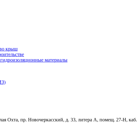
тво крыш
роительстве
и гидроизоляционные материалы
ИЗ)
ая Охта, пр. Новочеркасский, д. 33, литера А, помещ. 27-Н, каб.