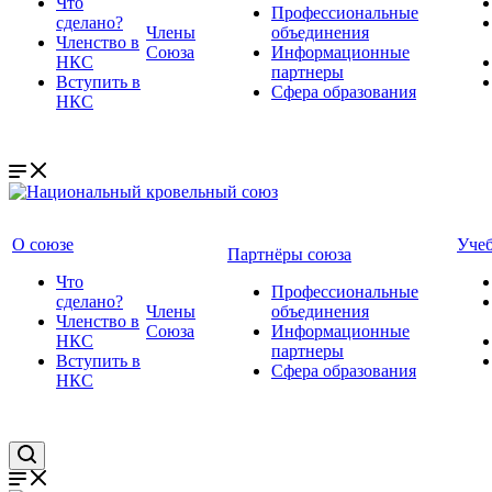
Что
Профессиональные
сделано?
Члены
объединения
Членство в
Союза
Информационные
НКС
партнеры
Вступить в
Сфера образования
НКС
О союзе
Уче
Партнёры союза
Что
Профессиональные
сделано?
Члены
объединения
Членство в
Союза
Информационные
НКС
партнеры
Вступить в
Сфера образования
НКС