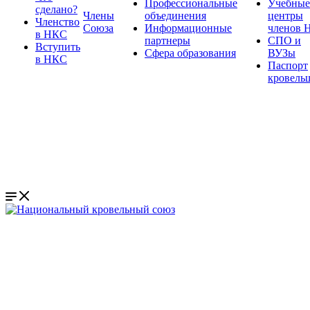
Профессиональные
Учебные
сделано?
Члены
объединения
центры
Членство
Союза
Информационные
членов 
в НКС
партнеры
СПО и
Вступить
Сфера образования
ВУЗы
в НКС
Паспорт
кровель