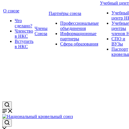
Учебный цент
О союзе
Учебны
Партнёры союза
центр Н
Что
Профессиональные
Учебные
сделано?
Члены
объединения
центры
Членство
Союза
Информационные
членов 
в НКС
партнеры
СПО и
Вступить
Сфера образования
ВУЗы
в НКС
Паспорт
кровель