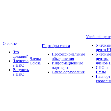
Учебный цент
О союзе
Учебны
Партнёры союза
центр Н
Что
Профессиональные
Учебные
сделано?
Члены
объединения
центры
Членство
Союза
Информационные
членов 
в НКС
партнеры
СПО и
Вступить
Сфера образования
ВУЗы
в НКС
Паспорт
кровель